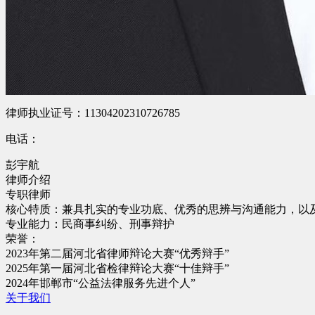
律师执业证号：11304202310726785
电话：
彭宇航
律师介绍
专职律师
核心特质：兼具扎实的专业功底、优秀的思辨与沟通能力，以
专业能力：民商事纠纷、刑事辩护
荣誉：
2023年第二届河北省律师辩论大赛“优秀辩手”
2025年第一届河北省检律辩论大赛“十佳辩手”
2024年邯郸市“公益法律服务先进个人”
关于我们