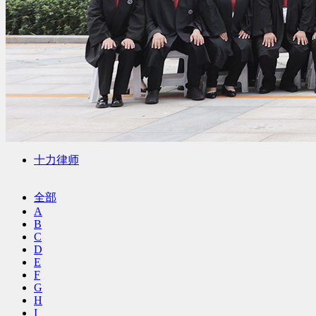
十力律师
全部
A
B
C
D
E
F
G
H
I