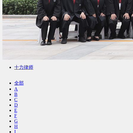
十力律师
全部
A
B
C
D
E
F
G
H
I