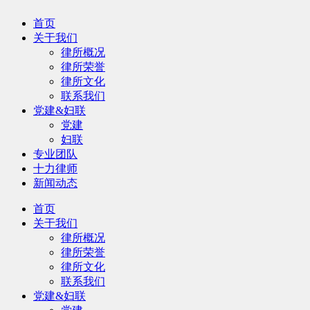
首页
关于我们
律所概况
律所荣誉
律所文化
联系我们
党建&妇联
党建
妇联
专业团队
十力律师
新闻动态
首页
关于我们
律所概况
律所荣誉
律所文化
联系我们
党建&妇联